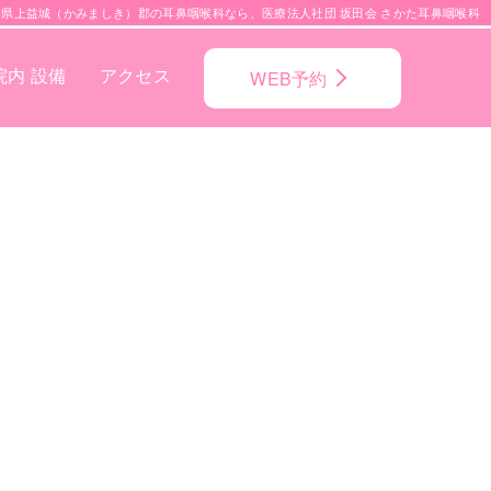
本県上益城（かみましき）郡の耳鼻咽喉科なら、医療法人社団 坂田会 さかた耳鼻咽喉科
院内 設備
アクセス
WEB予約